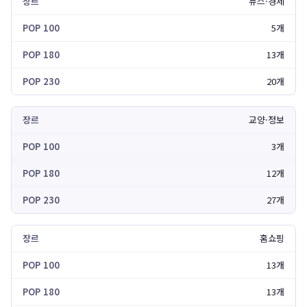
뉴스·경제
5개
13개
20개
교양·정보
3개
12개
27개
홈쇼핑
13개
13개