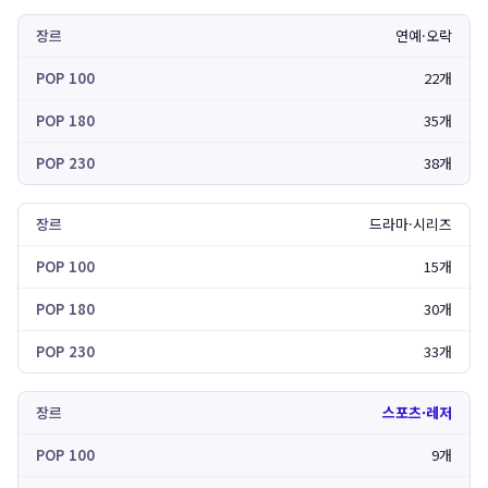
연예·오락
22개
35개
38개
드라마·시리즈
15개
30개
33개
스포츠·레저
9개