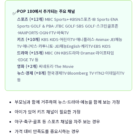
POP 180에서 추가되는 주요 채널
✅
스포츠 (+12개)
MBC Sports+·KBSN스포츠·IB Sports·ENA
Sports·GOLF & PBA·JTBC GOLF·SBS GOLF·스크린골프존
·MAXPORTS·OGN·FTV·바둑TV
키즈 (+10개)
KBS KIDS·어린이TV·애니플러스·Animax·JEI재능
TV·애니박스·카투니토·JEI재능English·캐리TV·EBS KIDS
드라마 (+15개)
MBC ON·KBS드라마·Dramax·라이프타임
·EDGE TV 등
영화 (+2개)
씨네트리·The Movie
뉴스·경제 (+8개)
한국경제TV·Bloomberg TV·YTN2·이데일리TV
등
부모님과 함께 거주하며 뉴스·드라마·예능을 함께 보는 가정
아이가 있어 키즈 채널이 필요한 가정
야구·축구·골프 등 스포츠 채널을 자주 보는 경우
가격 대비 만족도를 중요시하는 경우