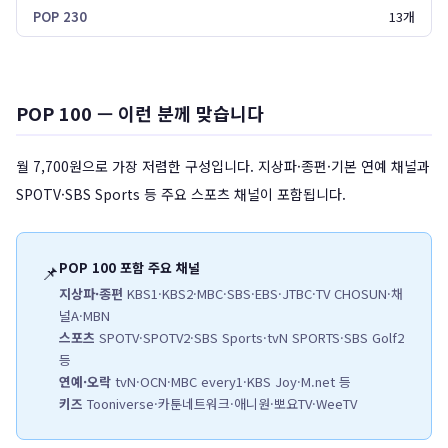
13개
POP 100 — 이런 분께 맞습니다
월 7,700원으로 가장 저렴한 구성입니다. 지상파·종편·기본 연예 채널과
SPOTV·SBS Sports 등 주요 스포츠 채널이 포함됩니다.
POP 100 포함 주요 채널
📌
지상파·종편
KBS1·KBS2·MBC·SBS·EBS·JTBC·TV CHOSUN·채
널A·MBN
스포츠
SPOTV·SPOTV2·SBS Sports·tvN SPORTS·SBS Golf2
등
연예·오락
tvN·OCN·MBC every1·KBS Joy·M.net 등
키즈
Tooniverse·카툰네트워크·애니원·뽀요TV·WeeTV