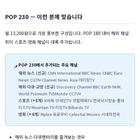
POP 230 — 이런 분께 맞습니다
월 13,200원으로 가장 풍부한 구성입니다. POP 180 대비 해외 채널·
취미 스포츠·영화 채널이 대폭 추가됩니다.
POP 230에서 추가되는 주요 채널
📌
해외 뉴스 (신규)
CNN International·BBC News·CNBC·Euro
News·CGTN·Channel News Asia·아리랑TV
해외 다큐·교양 (신규)
Discovery Channel·BBC Earth·NHK
World Premium·TV5Monde·CCTV4
스포츠 (+8개)
K바둑·브레인TV·생활체육TV·한국낚시방송·폴라
리스TV·Mountain TV·리빙TV·Billiards TV
영화 (+4개)
Mplex·유로무비·Celestial Movies·시네마천국
해외 뉴스·다큐멘터리를 즐겨보는 경우